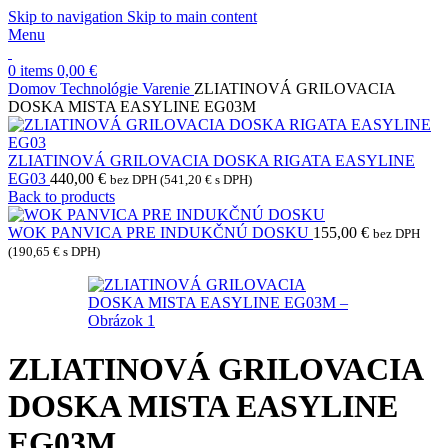
Skip to navigation
Skip to main content
Menu
0
items
0,00
€
Domov
Technológie
Varenie
ZLIATINOVÁ GRILOVACIA
DOSKA MISTA EASYLINE EG03M
ZLIATINOVÁ GRILOVACIA DOSKA RIGATA EASYLINE
EG03
440,00
€
bez DPH (
541,20
€
s DPH)
Back to products
WOK PANVICA PRE INDUKČNÚ DOSKU
155,00
€
bez DPH
(
190,65
€
s DPH)
ZLIATINOVÁ GRILOVACIA
DOSKA MISTA EASYLINE
EG03M