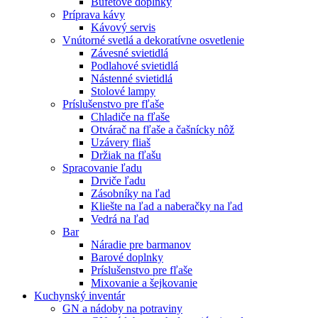
Bufetové doplnky
Príprava kávy
Kávový servis
Vnútorné svetlá a dekoratívne osvetlenie
Závesné svietidlá
Podlahové svietidlá
Nástenné svietidlá
Stolové lampy
Príslušenstvo pre fľaše
Chladiče na fľaše
Otvárač na fľaše a čašnícky nôž
Uzávery fliaš
Držiak na fľašu
Spracovanie ľadu
Drviče ľadu
Zásobníky na ľad
Kliešte na ľad a naberačky na ľad
Vedrá na ľad
Bar
Náradie pre barmanov
Barové doplnky
Príslušenstvo pre fľaše
Mixovanie a šejkovanie
Kuchynský inventár
GN a nádoby na potraviny