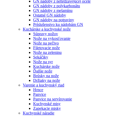
GN nádoby z nehrdzavejúcej ocele
GN nádoby z polykarbonátu
GN nádoby z melamínu
Ostatné GN nádoby
GN nádoby na potraviny
Príslušenstvo ku nádobám GN
Kuchárske a kuchynské nože
Súpravy nožov
Nože na vykosťovanie
Nože na pečivo
Filetovacie nože
Nože na zeleninu
Sekáčiky
Nože na syr
Kuchárske nože
Ďalšie nože
Brúsky na nože
Držiaky na nože
Varenie a kuchynský riad
Hrnce
Panvice
Panvice na servírovanie
Kuchynské misy
Zapekacie misky
Kuchynské náradie