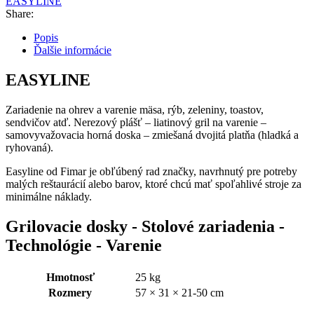
EASYLINE
Share:
Popis
Ďalšie informácie
EASYLINE
Zariadenie na ohrev a varenie mäsa, rýb, zeleniny, toastov,
sendvičov atď. Nerezový plášť – liatinový gril na varenie –
samovyvažovacia horná doska – zmiešaná dvojitá platňa (hladká a
ryhovaná).
Easyline od Fimar je obľúbený rad značky, navrhnutý pre potreby
malých reštaurácií alebo barov, ktoré chcú mať spoľahlivé stroje za
minimálne náklady.
Grilovacie dosky - Stolové zariadenia -
Technológie - Varenie
Hmotnosť
25 kg
Rozmery
57 × 31 × 21-50 cm