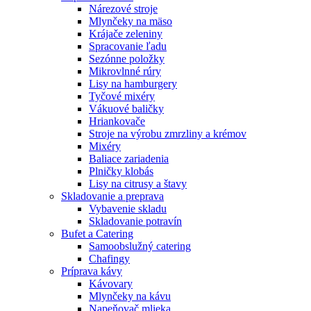
Nárezové stroje
Mlynčeky na mäso
Krájače zeleniny
Spracovanie ľadu
Sezónne položky
Mikrovlnné rúry
Lisy na hamburgery
Tyčové mixéry
Vákuové baličky
Hriankovače
Stroje na výrobu zmrzliny a krémov
Mixéry
Baliace zariadenia
Plničky klobás
Lisy na citrusy a štavy
Skladovanie a preprava
Vybavenie skladu
Skladovanie potravín
Bufet a Catering
Samoobslužný catering
Chafingy
Príprava kávy
Kávovary
Mlynčeky na kávu
Napeňovač mlieka