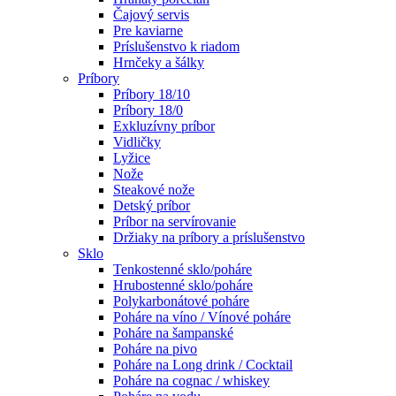
Čajový servis
Pre kaviarne
Príslušenstvo k riadom
Hrnčeky a šálky
Príbory
Príbory 18/10
Príbory 18/0
Exkluzívny príbor
Vidličky
Lyžice
Nože
Steakové nože
Detský príbor
Príbor na servírovanie
Držiaky na príbory a príslušenstvo
Sklo
Tenkostenné sklo/poháre
Hrubostenné sklo/poháre
Polykarbonátové poháre
Poháre na víno / Vínové poháre
Poháre na šampanské
Poháre na pivo
Poháre na Long drink / Cocktail
Poháre na cognac / whiskey