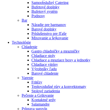
Samoobslužný Catering
Bufetové doplnky
Bufetový systém
Podnosy
Bar
Náradie pre barmanov
Barové doplnky
Príslušenstvo pre fľaše
Mixovanie a šejkovanie
Technológie
Chladenie
Gastro chladničky a mrazničky
Chladiace stoly
Chladiace a mraziace boxy a jednotky
Chladiace vitríny
Výrobníky ľadu
Barové chladenie
Varenie
Fritézy
Teplovzdušné rúry a konvektomaty
Stolové zariadenia
Pečenie a Grilovanie
Kontaktné grily
Salamandre
Príprava surovín