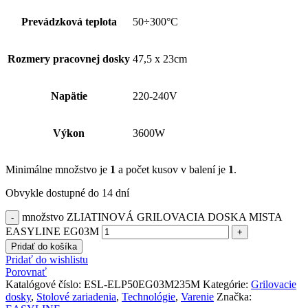
Prevádzková teplota
50÷300°C
Rozmery pracovnej dosky
47,5 x 23cm
Napätie
220-240V
Výkon
3600W
Minimálne množstvo je
1
a počet kusov v balení je
1
.
Obvykle dostupné do 14 dní
množstvo ZLIATINOVÁ GRILOVACIA DOSKA MISTA
EASYLINE EG03M
Pridať do košíka
Pridať do wishlistu
Porovnať
Katalógové číslo:
ESL-ELP50EG03M235M
Kategórie:
Grilovacie
dosky
,
Stolové zariadenia
,
Technológie
,
Varenie
Značka: