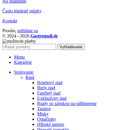
Na stiahnutie
Často kladené otázky
Kontakt
Prosím,
prihláste sa
© 2024 - 2026
Gastromall.sk
Vyhľadávanie
Menu
Kategórie
Stolovanie
Riad
Hotelový riad
Biely riad
Farebný riad
Exkluzívny riad
Riady so zárukou na odštiepenie
Taniere
Misky
Omáčniky
Hlboké taniere
Hranatý porcelán