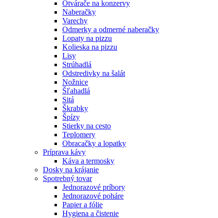
Otvárače na konzervy
Naberačky
Varechy
Odmerky a odmerné naberačky
Lopaty na pizzu
Kolieska na pizzu
Lisy
Strúhadlá
Odstredivky na šalát
Nožnice
Šľahadlá
Sitá
Škrabky
Špízy
Stierky na cesto
Teplomery
Obracačky a lopatky
Príprava kávy
Káva a termosky
Dosky na krájanie
Spotrebný tovar
Jednorazové príbory
Jednorazové poháre
Papier a fólie
Hygiena a čistenie