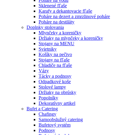
Poháre na vodu
Sklenené fľaše
Karafy a dekantovacie fľaše
Poháre na dezert a zmrzlinové poháre
Poháre na destiláty
Doplnky stolovania
Mlynčeky a koreničky
Držiaky na mlynčeky a koreničky
Stojany na MENU
Svietniky
Košíky na pečivo
Stojany na fľaše
Chladiče na fľaše
Vázy
Tácky a podnosy
Odpadkové koše
Stolové lampy
Držiaky na obrúsky
Popolníky
Dekoratívny artikel
Bufet a Catering
Chafingy
Samoobslužný catering
Bufetový systém
Podnosy