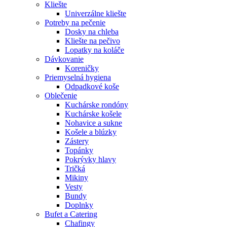
Kliešte
Univerzálne kliešte
Potreby na pečenie
Dosky na chleba
Kliešte na pečivo
Lopatky na koláče
Dávkovanie
Koreničky
Priemyselná hygiena
Odpadkové koše
Oblečenie
Kuchárske rondóny
Kuchárske košele
Nohavice a sukne
Košele a blúzky
Zástery
Topánky
Pokrývky hlavy
Tričká
Mikiny
Vesty
Bundy
Doplnky
Bufet a Catering
Chafingy