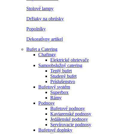
Stolové lampy
Držiaky na obrúsky
Popolníky
Dekoratívny artikel
Bufet a Catering
Chafingy
Elektrické ohrievače
Samoobslužný catering
Teplý bufet
Studený bufet
Príslušenstvo
Bufetový systém
Superbox
Rámy
Podnosy
Bufetové podnosy
Kaviarenské podnosy
Jedálenské podnosy
Servírovacie podnosy
Bufetové doplnky