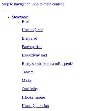
Skip to navigation
Skip to main content
Stolovanie
Riad
Hotelový riad
Biely riad
Farebný riad
Exkluzívny riad
Riady so zárukou na odštiepenie
Taniere
Misky
Omáčniky
Hlboké taniere
Hranatý porcelán