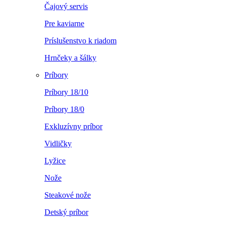
Čajový servis
Pre kaviarne
Príslušenstvo k riadom
Hrnčeky a šálky
Príbory
Príbory 18/10
Príbory 18/0
Exkluzívny príbor
Vidličky
Lyžice
Nože
Steakové nože
Detský príbor