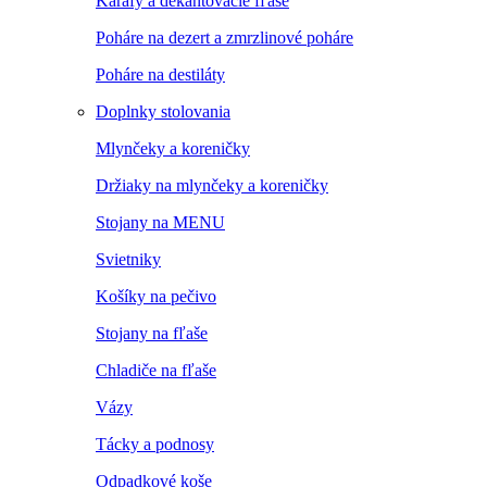
Karafy a dekantovacie fľaše
Poháre na dezert a zmrzlinové poháre
Poháre na destiláty
Doplnky stolovania
Mlynčeky a koreničky
Držiaky na mlynčeky a koreničky
Stojany na MENU
Svietniky
Košíky na pečivo
Stojany na fľaše
Chladiče na fľaše
Vázy
Tácky a podnosy
Odpadkové koše