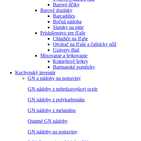
Barové tĺčiky
Barové doplnky
Barcaddies
Bočná nádoba
Slamky na pitie
Príslušenstvo pre fľaše
Chladiče na fľaše
Otvárač na fľaše a čašnícky nôž
Uzávery fliaš
Mixovanie a šejkovanie
Koktejlové šejkry
Barmanské pomôcky
Kuchynský inventár
GN a nádoby na potraviny
GN nádoby z nehrdzavejúcej ocele
GN nádoby z polykarbonátu
GN nádoby z melamínu
Ostatné GN nádoby
GN nádoby na potraviny