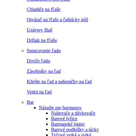
Chladiče na fľaše
Otvárač na fľaše a čašnícky nôž
Uzávery fliaš
Držiak na fľašu
Spracovanie ľadu
Drviče ľadu
Zásobníky na ľad
Kliešte na ľad a naberačky na ľad
Vedrá na ľad
Bar
Náradie pre barmanov
Nalievače a dávkovače
Barové lyžice
Barmanské jiggre
Barové podložky a tácky
Tyčové sytká a sytká