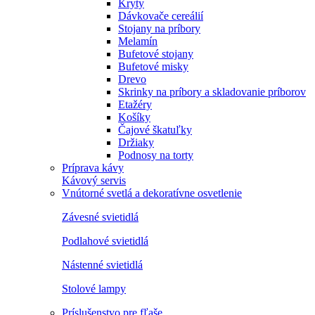
Kryty
Dávkovače cereálií
Stojany na príbory
Melamín
Bufetové stojany
Bufetové misky
Drevo
Skrinky na príbory a skladovanie príborov
Etažéry
Košíky
Čajové škatuľky
Držiaky
Podnosy na torty
Príprava kávy
Kávový servis
Vnútorné svetlá a dekoratívne osvetlenie
Závesné svietidlá
Podlahové svietidlá
Nástenné svietidlá
Stolové lampy
Príslušenstvo pre fľaše