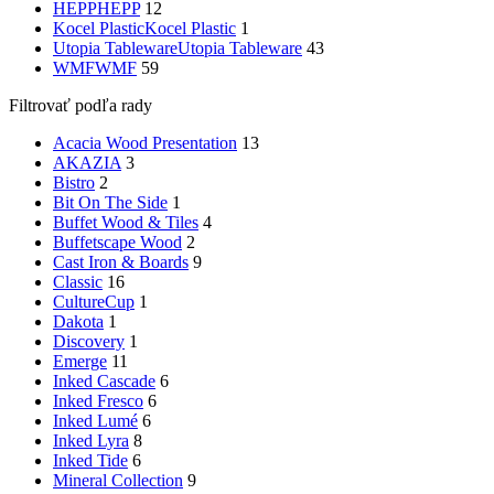
HEPP
HEPP
12
Kocel Plastic
Kocel Plastic
1
Utopia Tableware
Utopia Tableware
43
WMF
WMF
59
Filtrovať podľa rady
Acacia Wood Presentation
13
AKAZIA
3
Bistro
2
Bit On The Side
1
Buffet Wood & Tiles
4
Buffetscape Wood
2
Cast Iron & Boards
9
Classic
16
CultureCup
1
Dakota
1
Discovery
1
Emerge
11
Inked Cascade
6
Inked Fresco
6
Inked Lumé
6
Inked Lyra
8
Inked Tide
6
Mineral Collection
9