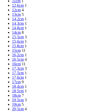
11cm
1
12,6cm
1
12cm
4
13cm
5
14,2cm
1
14,3cm
1
14,8cm
1
14cm
8
15,5cm
3
15,6cm
1
15,8cm
1
15cm
11
16,2cm
1
16,5cm
4
16cm
11
17,3cm
3
17,5cm
1
17,6cm
1
17cm
9
18,4cm
1
18,5cm
1
18cm
7
19,5cm
3
19cm
5
20,5cm
4