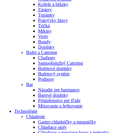
Košele a blúzky
Zástery
Topánky
Pokrývky hlavy
Tričká
Mikiny
Vesty
Bundy
Doplnky
Bufet a Catering
Chafingy
Samoobslužný Catering
Bufetové doplnky
Bufetový systém
Podnosy
Bar
Náradie pre barmanov
Barové doplnky
Príslušenstvo pre fľaše
Mixovanie a šejkovanie
Technológie
Chladenie
Gastro chladničky a mrazničky
Chladiace stoly
Chladiace a mraziace boxy a jednotky