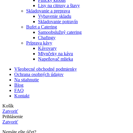
Plničky klobás
Lisy na citrusy a štavy
Skladovanie a preprava
Vybavenie skladu
Skladovanie potravín
Bufet a Catering
Samoobslužný catering
Chafingy
Príprava kávy
Kávovary
Mlynčeky na kávu
Napeňovač mlieka
Všeobecné obchodné podmienky
Ochrana osobných údajov
Na stiahnutie
Blog
FAQ
Kontakt
Košík
Zatvoriť
Prihlásenie
Zatvoriť
Nemáte ešte účet?