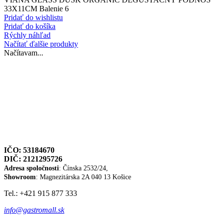
33X11CM Balenie 6
Pridať do wishlistu
Pridať do košíka
Rýchly náhľad
Načítať ďalšie produkty
Načítavam...
IČO: 53184670
DIČ: 2121295726
Adresa spoločnosti
: Čínska 2532/24,
Showroom
: Magnezitárska 2A
040 13 Košice
Tel.: +421 915 877 333
info@gastromall.sk