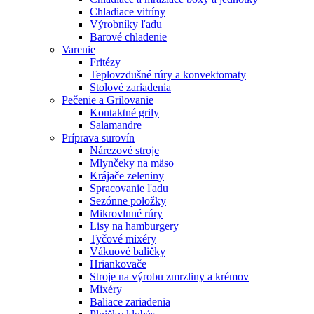
Chladiace vitríny
Výrobníky ľadu
Barové chladenie
Varenie
Fritézy
Teplovzdušné rúry a konvektomaty
Stolové zariadenia
Pečenie a Grilovanie
Kontaktné grily
Salamandre
Príprava surovín
Nárezové stroje
Mlynčeky na mäso
Krájače zeleniny
Spracovanie ľadu
Sezónne položky
Mikrovlnné rúry
Lisy na hamburgery
Tyčové mixéry
Vákuové baličky
Hriankovače
Stroje na výrobu zmrzliny a krémov
Mixéry
Baliace zariadenia