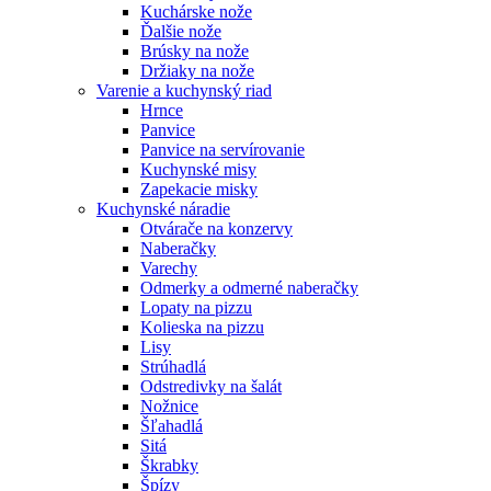
Kuchárske nože
Ďalšie nože
Brúsky na nože
Držiaky na nože
Varenie a kuchynský riad
Hrnce
Panvice
Panvice na servírovanie
Kuchynské misy
Zapekacie misky
Kuchynské náradie
Otvárače na konzervy
Naberačky
Varechy
Odmerky a odmerné naberačky
Lopaty na pizzu
Kolieska na pizzu
Lisy
Strúhadlá
Odstredivky na šalát
Nožnice
Šľahadlá
Sitá
Škrabky
Špízy