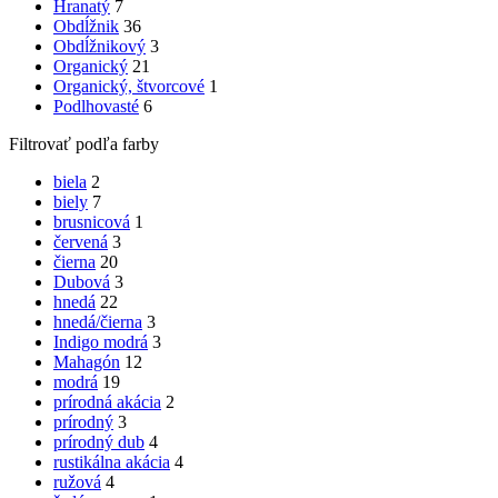
Hranatý
7
Obdĺžnik
36
Obdĺžnikový
3
Organický
21
Organický, štvorcové
1
Podlhovasté
6
Filtrovať podľa farby
biela
2
biely
7
brusnicová
1
červená
3
čierna
20
Dubová
3
hnedá
22
hnedá/čierna
3
Indigo modrá
3
Mahagón
12
modrá
19
prírodná akácia
2
prírodný
3
prírodný dub
4
rustikálna akácia
4
ružová
4