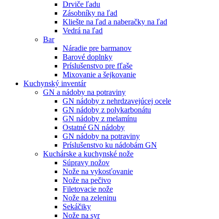
Drviče ľadu
Zásobníky na ľad
Kliešte na ľad a naberačky na ľad
Vedrá na ľad
Bar
Náradie pre barmanov
Barové doplnky
Príslušenstvo pre fľaše
Mixovanie a šejkovanie
Kuchynský inventár
GN a nádoby na potraviny
GN nádoby z nehrdzavejúcej ocele
GN nádoby z polykarbonátu
GN nádoby z melamínu
Ostatné GN nádoby
GN nádoby na potraviny
Príslušenstvo ku nádobám GN
Kuchárske a kuchynské nože
Súpravy nožov
Nože na vykosťovanie
Nože na pečivo
Filetovacie nože
Nože na zeleninu
Sekáčiky
Nože na syr