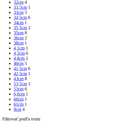
32cm
4
33,5cm
1
33cm
5
34,5cm
6
34cm
1
35,5cm
2
35cm
8
36cm
2
38cm
1
4,1cm
1
4,5cm
6
4,8cm
2
40cm
5
41,5cm
6
42,5cm
1
43cm
8
53,5cm
1
53cm
6
6,6cm
1
60cm
1
61cm
1
9cm
4
Filtrovať podľa tvaru