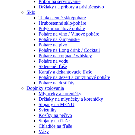
Príbor na servírovanie
Držiaky na príbory a príslušenstvo
Sklo
Tenkostenné sklo/poháre
Hrubostenné sklo/poháre
Polykarbonátové poháre
Poháre na víno / Vínové poháre
Poháre na šampanské
Poháre na pivo
Poháre na Long drink / Cocktail
Poháre na cognac / whiskey
Poháre na vodu
Sklenené fľaše
Karafy a dekantovacie fľaše
Poháre na dezert a zmrzlinové poháre
Poháre na destiláty
Doplnky stolovania
Mlynčeky a koreničky
Držiaky na mlynčeky a koreničky
Stojany na MENU
Svietniky
Košíky na pečivo
Stojany na fľaše
Chladiče na fľaše
Vázy