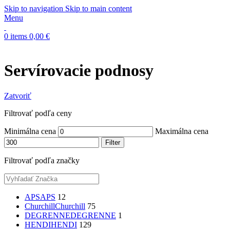
Skip to navigation
Skip to main content
Menu
0
items
0,00
€
Servírovacie podnosy
Zatvoriť
Filtrovať podľa ceny
Minimálna cena
Maximálna cena
Filter
Filtrovať podľa značky
APS
APS
12
Churchill
Churchill
75
DEGRENNE
DEGRENNE
1
HENDI
HENDI
129