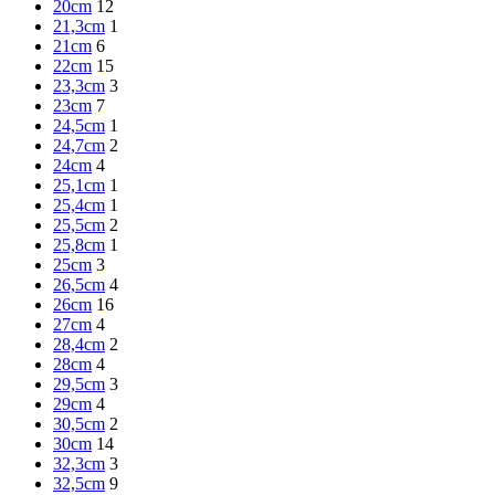
20cm
12
21,3cm
1
21cm
6
22cm
15
23,3cm
3
23cm
7
24,5cm
1
24,7cm
2
24cm
4
25,1cm
1
25,4cm
1
25,5cm
2
25,8cm
1
25cm
3
26,5cm
4
26cm
16
27cm
4
28,4cm
2
28cm
4
29,5cm
3
29cm
4
30,5cm
2
30cm
14
32,3cm
3
32,5cm
9