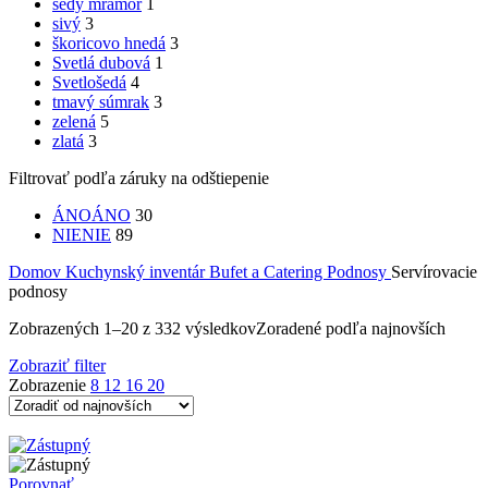
šedý mramor
1
sivý
3
škoricovo hnedá
3
Svetlá dubová
1
Svetlošedá
4
tmavý súmrak
3
zelená
5
zlatá
3
Filtrovať podľa záruky na odštiepenie
ÁNO
ÁNO
30
NIE
NIE
89
Domov
Kuchynský inventár
Bufet a Catering
Podnosy
Servírovacie
podnosy
Zobrazených 1–20 z 332 výsledkov
Zoradené podľa najnovších
Zobraziť filter
Zobrazenie
8
12
16
20
Porovnať