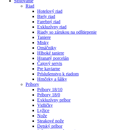
Stolovanie
Riad
Hotelový riad
Biely riad
Farebný riad
Exkluzívny riad
Riady so zárukou na odštiepenie
Taniere
Misky
Omáčniky
Hlboké taniere
Hranatý porcelán
Čajový servis
Pre kaviarne
Príslušenstvo k riadom
Hrnčeky a šálky
Príbory
Príbory 18/10
Príbory 18/0
Exkluzívny príbor
Vidličky
Lyžice
Nože
Steakové nože
Detský príbor