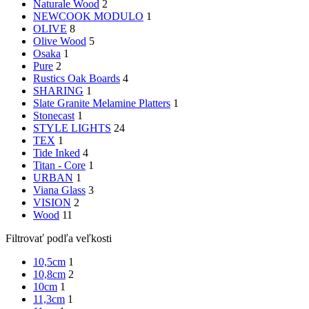
Naturale Wood
2
NEWCOOK MODULO
1
OLIVE
8
Olive Wood
5
Osaka
1
Pure
2
Rustics Oak Boards
4
SHARING
1
Slate Granite Melamine Platters
1
Stonecast
1
STYLE LIGHTS
24
TEX
1
Tide Inked
4
Titan - Core
1
URBAN
1
Viana Glass
3
VISION
2
Wood
11
Filtrovať podľa veľkosti
10,5cm
1
10,8cm
2
10cm
1
11,3cm
1