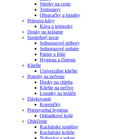
Stierky na cesto
Teplomery
Obracačky a lopatky
Príprava kávy
Káva a termosky
Dosky na krájanie
Spotrebný tovar
Jednorazové príbory
Jednorazové poháre
Papier a fólie
Hygiena a čistenie
Kliešte
Univerzálne kliešte
Potreby na pečenie
Dosky na chleba
Kliešte na pečivo
Lopatky na koláče
Dávkovanie
Koreničky
Priemyselná hygiena
Odpadkové koše
Oblečenie
Kuchárske rondóny
Kuchárske košele
Nohavice a sukne