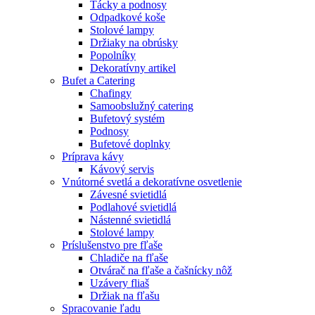
Tácky a podnosy
Odpadkové koše
Stolové lampy
Držiaky na obrúsky
Popolníky
Dekoratívny artikel
Bufet a Catering
Chafingy
Samoobslužný catering
Bufetový systém
Podnosy
Bufetové doplnky
Príprava kávy
Kávový servis
Vnútorné svetlá a dekoratívne osvetlenie
Závesné svietidlá
Podlahové svietidlá
Nástenné svietidlá
Stolové lampy
Príslušenstvo pre fľaše
Chladiče na fľaše
Otvárač na fľaše a čašnícky nôž
Uzávery fliaš
Držiak na fľašu
Spracovanie ľadu