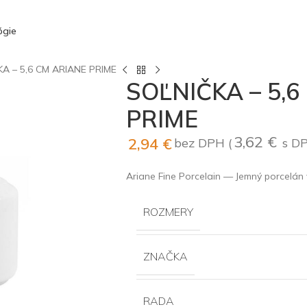
ógie
A – 5,6 CM ARIANE PRIME
SOĽNIČKA – 5,6
PRIME
3,62
€
2,94
€
bez DPH (
s D
Ariane Fine Porcelain — Jemný porcelán
ROZMERY
ZNAČKA
RADA