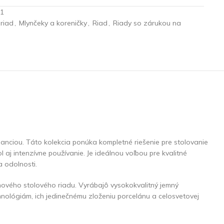
1
riad
,
Mlynčeky a koreničky
,
Riad
,
Riady so zárukou na
anciou. Táto kolekcia ponúka kompletné riešenie pre stolovanie
aj intenzívne používanie. Je ideálnou voľbou pre kvalitné
a odolnosti.
ánového stolového riadu. Vyrábajô vysokokvalitný jemný
hnológiám, ich jedinečnému zloženiu porcelánu a celosvetovej