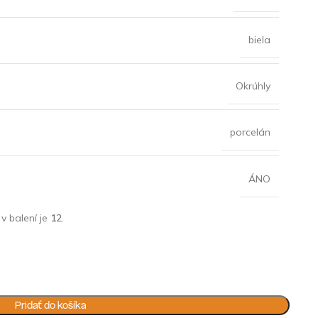
biela
Okrúhly
porcelán
ÁNO
v balení je
12
.
Pridať do košíka