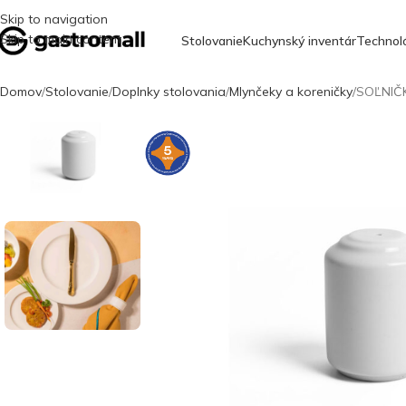
Skip to navigation
Skip to main content
Stolovanie
Kuchynský inventár
Technol
Domov
Stolovanie
Doplnky stolovania
Mlynčeky a koreničky
SOĽNIČK