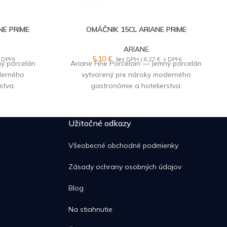
NE PRIME
OMÁČNIK 15CL ARIANE PRIME
ARIANE
5,10
€
 DPH)
bez DPH (
6,27
€
s DPH)
ný porcelán
Ariane Fine Porcelain — Jemný porcelán
derného
vytvorený pre nároky moderného
stva.
gastronómie a hotelierstva.
Užitočné odkazy
Všeobecné obchodné podmienky
Zásady ochrany osobných údajov
Blog
Na stiahnutie