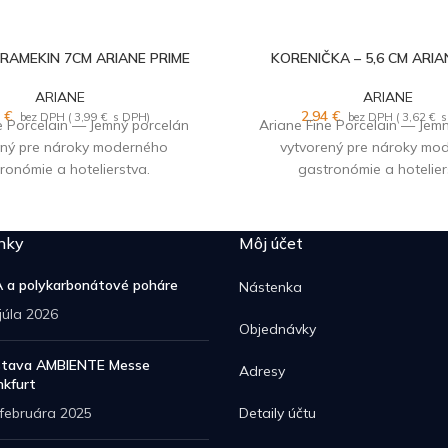
RAMEKIN 7CM ARIANE PRIME
KORENIČKA – 5,6 CM ARIA
ARIANE
ARIANE
4
€
2,94
€
bez DPH (
3,99
€
s DPH)
bez DPH (
3,62
€
s
e Porcelain — Jemný porcelán
Ariane Fine Porcelain — Jem
ený pre nároky moderného
vytvorený pre nároky mo
ronómie a hotelierstva.
gastronómie a hotelier
nky
Môj účet
 a polykarbonátové poháre
Nástenka
 júla 2026
Objednávky
tava AMBIENTE Messe
Adresy
nkfurt
 februára 2025
Detaily účtu