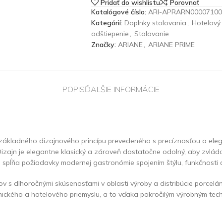
Pridať do wishlistu
Porovnať
Katalógové číslo:
ARI-APRARN00007100
Kategórií:
Doplnky stolovania
,
Hotelový 
odštiepenie
,
Stolovanie
Značky:
ARIANE
,
ARIANE PRIME
POPIS
ĎALŠIE INFORMÁCIE
 základného dizajnového princípu prevedeného s precíznosťou a eleg
izajn je elegantne klasický a zároveň dostatočne odolný, aby zvládol 
e spĺňa požiadavky modernej gastronómie spojením štýlu, funkčnosti 
ov s dlhoročnými skúsenosťami v oblasti výroby a distribúcie porcel
omického a hotelového priemyslu, a to vďaka pokročilým výrobným tec