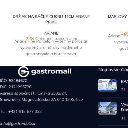
DRŽIAK NA SÁČKY CUKRU 11CM ARIANE
MASLOVÝ 
PRIME
ARIANE
3,2
Ariane Fin
3,64
€
bez DPH (
4,48
€
s DPH)
Ariane Fine Porcelain — Jemný porcelán
vytvor
vytvorený pre nároky moderného
gast
gastronómie a hotelierstva.
Najnovšie člá
IČO: 53184670
BPA
DIČ: 2121295726
21.
Adresa spoločnosti
: Čínska 2532/24,
Showroom
: Magnezitárska 2A
040 13 Košice
Výs
Fra
Tel.: +421 915 877 333
11.
info@gastromall.sk