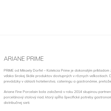
ARIANE PRIME
PRIME od Mikaely Dorfel – Kolekcia Prime je dokonalým príkladom
vďaka širokej škále produktov dostupných v rôznych veľkostiach. D
prevádzky v oblasti hotelierstva, cateringu a gastronómie, pretož
Ariane Fine Porcelain bola založená v roku 2014 skupinou partner
porcelánový stolový riad, ktorý spĺňa špecifické potreby gastron
distribučnej sieti.