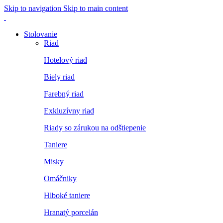
Skip to navigation
Skip to main content
Stolovanie
Riad
Hotelový riad
Biely riad
Farebný riad
Exkluzívny riad
Riady so zárukou na odštiepenie
Taniere
Misky
Omáčniky
Hlboké taniere
Hranatý porcelán