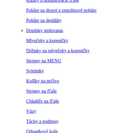
Karafy a dekantovacie fľaše
Poháre na dezert a zmrzlinové poháre
Poháre na destiláty
Doplnky stolovania
Mlynčeky a koreničky
Držiaky na mlynčeky a koreničky
Stojany na MENU
Svietniky
Košíky na pečivo
Stojany na fľaše
Chladiče na fľaše
Vázy
Tácky a podnosy
Odpadkové koše