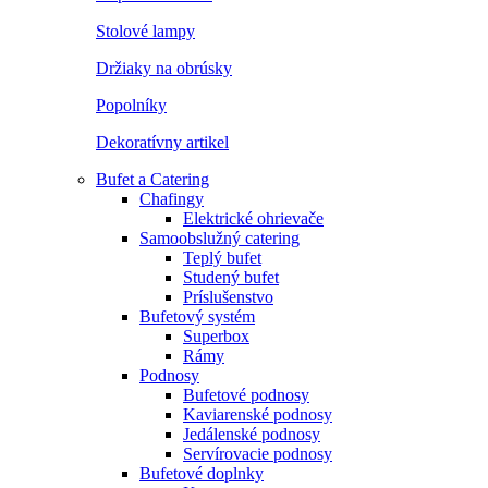
Stolové lampy
Držiaky na obrúsky
Popolníky
Dekoratívny artikel
Bufet a Catering
Chafingy
Elektrické ohrievače
Samoobslužný catering
Teplý bufet
Studený bufet
Príslušenstvo
Bufetový systém
Superbox
Rámy
Podnosy
Bufetové podnosy
Kaviarenské podnosy
Jedálenské podnosy
Servírovacie podnosy
Bufetové doplnky