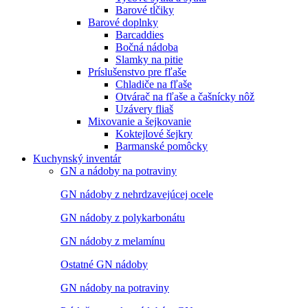
Barové tĺčiky
Barové doplnky
Barcaddies
Bočná nádoba
Slamky na pitie
Príslušenstvo pre fľaše
Chladiče na fľaše
Otvárač na fľaše a čašnícky nôž
Uzávery fliaš
Mixovanie a šejkovanie
Koktejlové šejkry
Barmanské pomôcky
Kuchynský inventár
GN a nádoby na potraviny
GN nádoby z nehrdzavejúcej ocele
GN nádoby z polykarbonátu
GN nádoby z melamínu
Ostatné GN nádoby
GN nádoby na potraviny