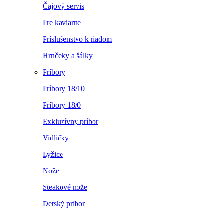
Čajový servis
Pre kaviarne
Príslušenstvo k riadom
Hrnčeky a šálky
Príbory
Príbory 18/10
Príbory 18/0
Exkluzívny príbor
Vidličky
Lyžice
Nože
Steakové nože
Detský príbor