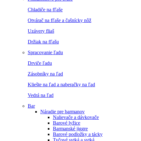
Chladiče na fľaše
Otvárač na fľaše a čašnícky nôž
Uzávery fliaš
Držiak na fľašu
Spracovanie ľadu
Drviče ľadu
Zásobníky na ľad
Kliešte na ľad a naberačky na ľad
Vedrá na ľad
Bar
Náradie pre barmanov
Nalievače a dávkovače
Barové lyžice
Barmanské jiggre
Barové podložky a tácky
Tyčové sytká a sytká