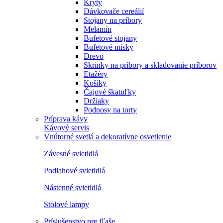
Kryty
Dávkovače cereálií
Stojany na príbory
Melamín
Bufetové stojany
Bufetové misky
Drevo
Skrinky na príbory a skladovanie príborov
Etažéry
Košíky
Čajové škatuľky
Držiaky
Podnosy na torty
Príprava kávy
Kávový servis
Vnútorné svetlá a dekoratívne osvetlenie
Závesné svietidlá
Podlahové svietidlá
Nástenné svietidlá
Stolové lampy
Príslušenstvo pre fľaše