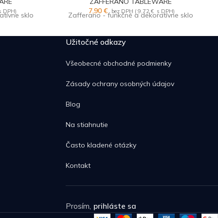
ARE
ZAFFERANO TABLEWARE
7,90
€
s DPH)
bez DPH (
9,72
€
s DPH)
atívne sklo
Zafferano - funkčné a dekoratívne sklo
Užitočné odkazy
Všeobecné obchodné podmienky
Zásady ochrany osobných údajov
Blog
Na stiahnutie
Často kladené otázky
Kontakt
Prosím,
prihláste sa