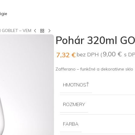
ógie
l GOBLET – VEM
Pohár 320ml G
9,00
€
7,32
€
bez DPH (
s D
Zafferano – funkčné a dekoratívne sklo
HMOTNOSŤ
ROZMERY
FARBA