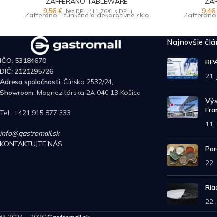
ZAFFERANO TABLEWARE
ZA
9,56
€
9,4
bez DPH (
11,76
€
s DPH)
Zafferano - funkčné a dekoratívne sklo
Zafferano 
Najnovšie člá
IČO: 53184670
BPA
DIČ: 2121295726
21.
Adresa spoločnosti
: Čínska 2532/24,
Showroom
: Magnezitárska 2A
040 13 Košice
Výs
Fra
Tel.: +421 915 877 333
11.
info@gastromall.sk
KONTAKTUJTE NÁS
Por
22.
Ria
22.