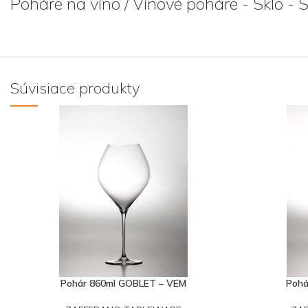
Poháre na víno / Vínové poháre - Sklo - 
Súvisiace produkty
Pohár 860ml GOBLET – VEM
Pohá