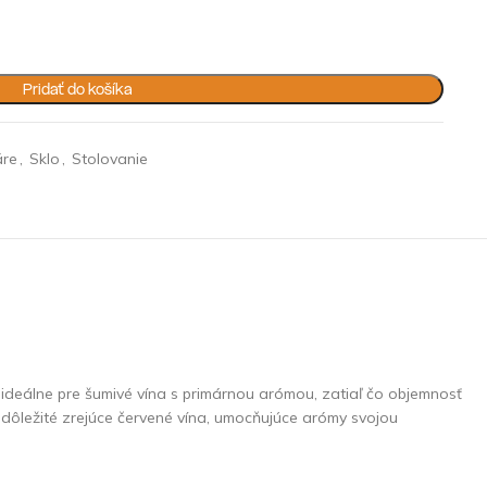
Pridať do košíka
áre
,
Sklo
,
Stolovanie
 ideálne pre šumivé vína s primárnou arómou, zatiaľ čo objemnosť
 dôležité zrejúce červené vína, umocňujúce arómy svojou