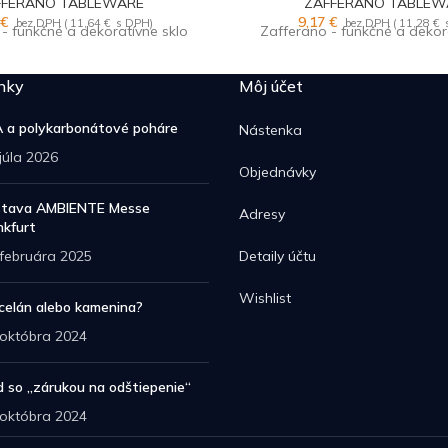
FFERANO TABLEWARE
ZAFFERANO TABLEW
6
€
9,17
€
bez DPH (
11,64
€
s DPH)
bez DPH (
11,28
€
- funkčné a dekoratívne sklo
Zafferano - funkčné a dekor
nky
Môj účet
 a polykarbonátové poháre
Nástenka
 júla 2026
Objednávky
tava AMBIENTE Messe
Adresy
nkfurt
 februára 2025
Detaily účtu
Wishlist
celán alebo kamenina?
 októbra 2024
d so „zárukou na odštiepenie“
 októbra 2024