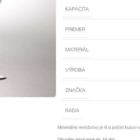
KAPACITA
PRIEMER
MATERIÁL
VÝROBA
ZNAČKA
RADA
Minimálne množstvo je
6
a počet kusov v
Obvykle dostupné do 14 dní