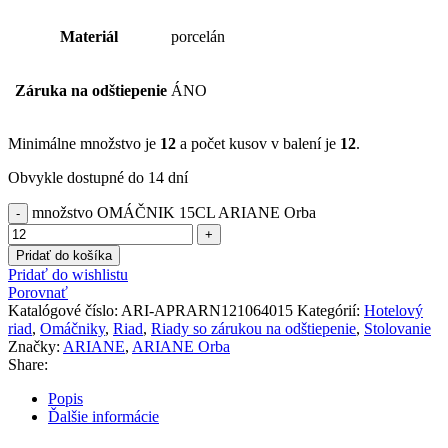
Materiál
porcelán
Záruka na odštiepenie
ÁNO
Minimálne množstvo je
12
a počet kusov v balení je
12
.
Obvykle dostupné do 14 dní
množstvo OMÁČNIK 15CL ARIANE Orba
Pridať do košíka
Pridať do wishlistu
Porovnať
Katalógové číslo:
ARI-APRARN121064015
Kategórií:
Hotelový
riad
,
Omáčniky
,
Riad
,
Riady so zárukou na odštiepenie
,
Stolovanie
Značky:
ARIANE
,
ARIANE Orba
Share:
Popis
Ďalšie informácie