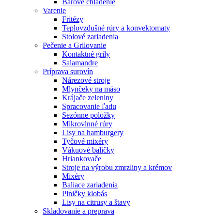
Barové chladenie
Varenie
Fritézy
Teplovzdušné rúry a konvektomaty
Stolové zariadenia
Pečenie a Grilovanie
Kontaktné grily
Salamandre
Príprava surovín
Nárezové stroje
Mlynčeky na mäso
Krájače zeleniny
Spracovanie ľadu
Sezónne položky
Mikrovlnné rúry
Lisy na hamburgery
Tyčové mixéry
Vákuové baličky
Hriankovače
Stroje na výrobu zmrzliny a krémov
Mixéry
Baliace zariadenia
Plničky klobás
Lisy na citrusy a štavy
Skladovanie a preprava