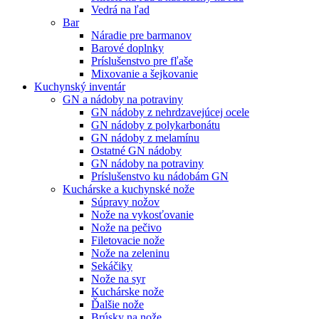
Vedrá na ľad
Bar
Náradie pre barmanov
Barové doplnky
Príslušenstvo pre fľaše
Mixovanie a šejkovanie
Kuchynský inventár
GN a nádoby na potraviny
GN nádoby z nehrdzavejúcej ocele
GN nádoby z polykarbonátu
GN nádoby z melamínu
Ostatné GN nádoby
GN nádoby na potraviny
Príslušenstvo ku nádobám GN
Kuchárske a kuchynské nože
Súpravy nožov
Nože na vykosťovanie
Nože na pečivo
Filetovacie nože
Nože na zeleninu
Sekáčiky
Nože na syr
Kuchárske nože
Ďalšie nože
Brúsky na nože