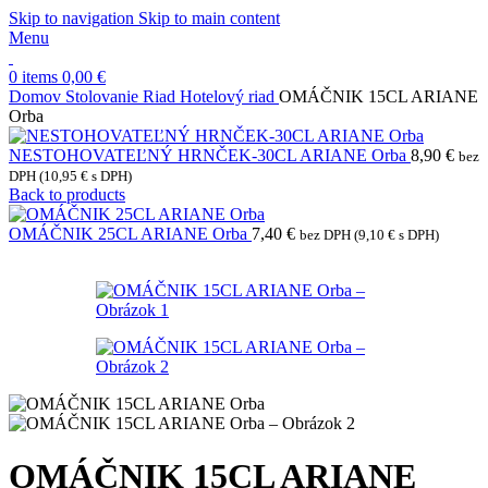
Skip to navigation
Skip to main content
Menu
0
items
0,00
€
Domov
Stolovanie
Riad
Hotelový riad
OMÁČNIK 15CL ARIANE
Orba
NESTOHOVATEĽNÝ HRNČEK-30CL ARIANE Orba
8,90
€
bez
DPH (
10,95
€
s DPH)
Back to products
OMÁČNIK 25CL ARIANE Orba
7,40
€
bez DPH (
9,10
€
s DPH)
OMÁČNIK 15CL ARIANE