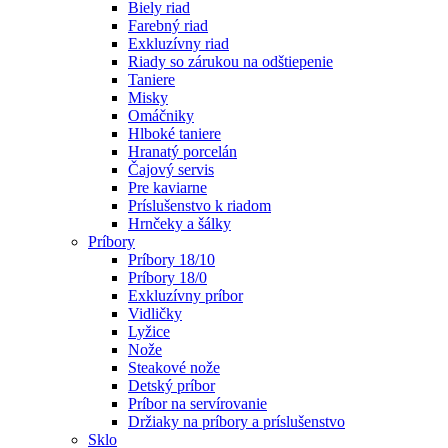
Biely riad
Farebný riad
Exkluzívny riad
Riady so zárukou na odštiepenie
Taniere
Misky
Omáčniky
Hlboké taniere
Hranatý porcelán
Čajový servis
Pre kaviarne
Príslušenstvo k riadom
Hrnčeky a šálky
Príbory
Príbory 18/10
Príbory 18/0
Exkluzívny príbor
Vidličky
Lyžice
Nože
Steakové nože
Detský príbor
Príbor na servírovanie
Držiaky na príbory a príslušenstvo
Sklo