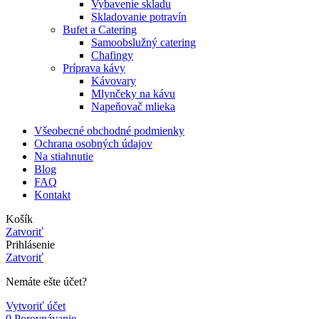
Vybavenie skladu
Skladovanie potravín
Bufet a Catering
Samoobslužný catering
Chafingy
Príprava kávy
Kávovary
Mlynčeky na kávu
Napeňovač mlieka
Všeobecné obchodné podmienky
Ochrana osobných údajov
Na stiahnutie
Blog
FAQ
Kontakt
Košík
Zatvoriť
Prihlásenie
Zatvoriť
Nemáte ešte účet?
Vytvoriť účet
0
Porovnávanie