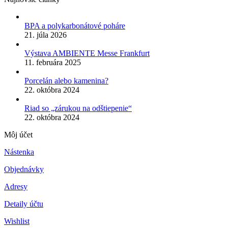
BPA a polykarbonátové poháre
21. júla 2026
Výstava AMBIENTE Messe Frankfurt
11. februára 2025
Porcelán alebo kamenina?
22. októbra 2024
Riad so „zárukou na odštiepenie“
22. októbra 2024
Môj účet
Nástenka
Objednávky
Adresy
Detaily účtu
Wishlist