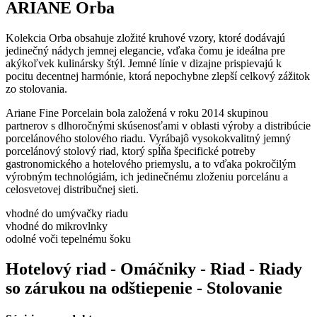
ARIANE Orba
Kolekcia Orba obsahuje zložité kruhové vzory, ktoré dodávajú
jedinečný nádych jemnej elegancie, vďaka čomu je ideálna pre
akýkoľvek kulinársky štýl. Jemné línie v dizajne prispievajú k
pocitu decentnej harmónie, ktorá nepochybne zlepší celkový zážitok
zo stolovania.
Ariane Fine Porcelain bola založená v roku 2014 skupinou
partnerov s dlhoročnými skúsenosťami v oblasti výroby a distribúcie
porcelánového stolového riadu. Vyrábajô vysokokvalitný jemný
porcelánový stolový riad, ktorý spĺňa špecifické potreby
gastronomického a hotelového priemyslu, a to vďaka pokročilým
výrobným technológiám, ich jedinečnému zloženiu porcelánu a
celosvetovej distribučnej sieti.
vhodné do umývačky riadu
vhodné do mikrovlnky
odolné voči tepelnému šoku
Hotelový riad - Omáčniky - Riad - Riady
so zárukou na odštiepenie - Stolovanie