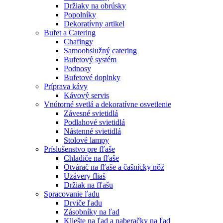
Držiaky na obrúsky
Popolníky
Dekoratívny artikel
Bufet a Catering
Chafingy
Samoobslužný catering
Bufetový systém
Podnosy
Bufetové doplnky
Príprava kávy
Kávový servis
Vnútorné svetlá a dekoratívne osvetlenie
Závesné svietidlá
Podlahové svietidlá
Nástenné svietidlá
Stolové lampy
Príslušenstvo pre fľaše
Chladiče na fľaše
Otvárač na fľaše a čašnícky nôž
Uzávery fliaš
Držiak na fľašu
Spracovanie ľadu
Drviče ľadu
Zásobníky na ľad
Kliešte na ľad a naberačky na ľad