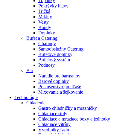
Topánky
Pokrývky hlavy
Tričká
Mikiny
Vesty
Bundy
Doplnky
Bufet a Catering
Chafingy
Samoobslužný Catering
Bufetové doplnky
Bufetový systém
Podnosy
Bar
Náradie pre barmanov
Barové doplnky
Príslušenstvo pre fľaše
Mixovanie a šejkovanie
Technológie
Chladenie
Gastro chladničky a mrazničky
Chladiace stoly
Chladiace a mraziace boxy a jednotky
Chladiace vitríny
Výrobníky ľadu