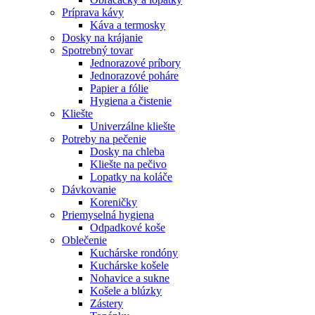
Príprava kávy
Káva a termosky
Dosky na krájanie
Spotrebný tovar
Jednorazové príbory
Jednorazové poháre
Papier a fólie
Hygiena a čistenie
Kliešte
Univerzálne kliešte
Potreby na pečenie
Dosky na chleba
Kliešte na pečivo
Lopatky na koláče
Dávkovanie
Koreničky
Priemyselná hygiena
Odpadkové koše
Oblečenie
Kuchárske rondóny
Kuchárske košele
Nohavice a sukne
Košele a blúzky
Zástery