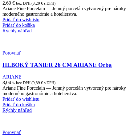
2,60
€
bez DPH (
3,20
€
s DPH)
Ariane Fine Porcelain — Jemný porcelán vytvorený pre nároky
moderného gastronómie a hotelierstva.
Pridať do wishlistu
Pridať do košíka
Rýchly náhľad
Porovnať
HLBOKÝ TANIER 26 CM ARIANE Orba
ARIANE
8,04
€
bez DPH (
9,89
€
s DPH)
Ariane Fine Porcelain — Jemný porcelán vytvorený pre nároky
moderného gastronómie a hotelierstva.
Pridať do wishlistu
Pridať do košíka
Rýchly náhľad
Porovnať