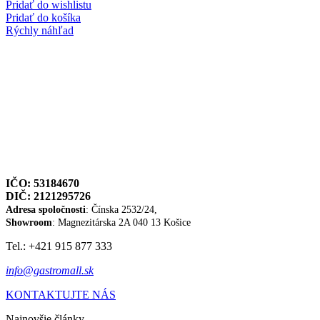
Pridať do wishlistu
Pridať do košíka
Rýchly náhľad
IČO: 53184670
DIČ: 2121295726
Adresa spoločnosti
: Čínska 2532/24,
Showroom
: Magnezitárska 2A
040 13 Košice
Tel.: +421 915 877 333
info@gastromall.sk
KONTAKTUJTE NÁS
Najnovšie články