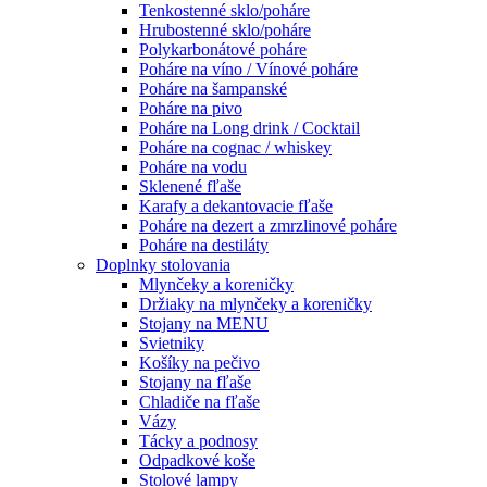
Tenkostenné sklo/poháre
Hrubostenné sklo/poháre
Polykarbonátové poháre
Poháre na víno / Vínové poháre
Poháre na šampanské
Poháre na pivo
Poháre na Long drink / Cocktail
Poháre na cognac / whiskey
Poháre na vodu
Sklenené fľaše
Karafy a dekantovacie fľaše
Poháre na dezert a zmrzlinové poháre
Poháre na destiláty
Doplnky stolovania
Mlynčeky a koreničky
Držiaky na mlynčeky a koreničky
Stojany na MENU
Svietniky
Košíky na pečivo
Stojany na fľaše
Chladiče na fľaše
Vázy
Tácky a podnosy
Odpadkové koše
Stolové lampy