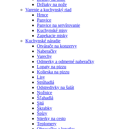
Držiaky na nože
Varenie a kuchynský riad
Hrnce
Panvice
Panvice na servírovanie
Kuchynské misy
Zapekacie misky
Kuchynské náradie
Otvárače na konzervy
Naberačky
Varechy
Odmerky a odmerné naberačky
Lopaty na pizzu
Kolieska na pizzu
Lisy
Strúhadlá
Odstredivky na šalát
Nožnice
Šľahadlá
Sitá
Škrabky
Špízy
Stierky na cesto
Teplomery
Obracačky a lopatky