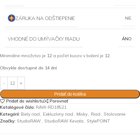
ZÁRUKA NA ODŠTIEPENIE
NIE
VHODNÉ DO UMÝVAČKY RIADU
ÁNO
Minimálne množstvo je
12
a počet kusov v balení je
12
.
Obvykle dostupné do 14 dní
Pridať do košíka
Pridať do wishlistu
Porovnať
Katalógové číslo:
RAW-RD18521
Kategórií:
Biely riad
,
Exkluzívny riad
,
Misky
,
Riad
,
Stolovanie
Značky:
StudioRAW
,
StudioRAW Kevala
,
StylePOINT