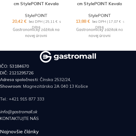
cm StylePOINT Kevala
cm StylePOINT Kevala
StylePOINT
StylePOINT
20,42
€
13,88
€
bez DPH (
25,11
€
s
bez DPH (
17,07
€
s
DPH)
DPH)
Gastronomický zážitok na
Gastronomický zážitok na
novej úrovni
novej úrovni
IČO: 53184670
DIČ: 2121295726
Adresa spoločnosti
: Čínska 2532/24,
Showroom
: Magnezitárska 2A
040 13 Košice
Tel.: +421 915 877 333
info@gastromall.sk
KONTAKTUJTE NÁS
Najnovšie články