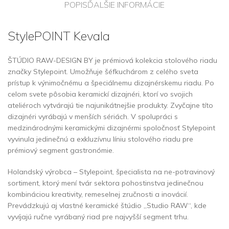
POPIS
ĎALŠIE INFORMÁCIE
StylePOINT Kevala
ŠTÚDIO RAW-DESIGN BY je prémiová kolekcia stolového riadu
značky Stylepoint. Umožňuje šéfkuchárom z celého sveta
prístup k výnimočnému a špeciálnemu dizajnérskemu riadu. Po
celom svete pôsobia keramickí dizajnéri, ktorí vo svojich
ateliéroch vytvárajú tie najunikátnejšie produkty. Zvyčajne títo
dizajnéri vyrábajú v menších sériách. V spolupráci s
medzinárodnými keramickými dizajnérmi spoločnosť Stylepoint
vyvinula jedinečnú a exkluzívnu líniu stolového riadu pre
prémiový segment gastronómie.
Holandský výrobca – Stylepoint, špecialista na ne-potravinový
sortiment, ktorý mení tvár sektora pohostinstva jedinečnou
kombináciou kreativity, remeselnej zručnosti a inovácií.
Prevádzkujú aj vlastné keramické štúdio „Studio RAW“, kde
vyvíjajú ručne vyrábaný riad pre najvyšší segment trhu.