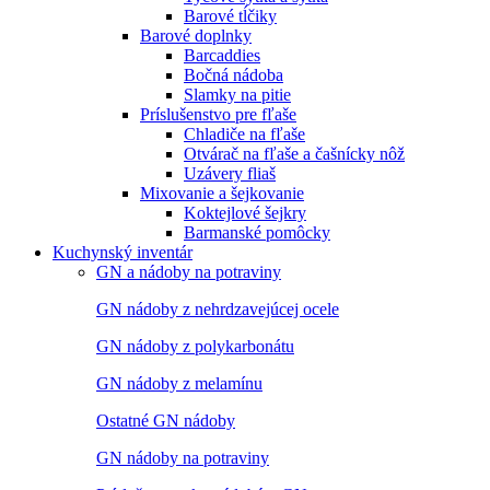
Barové tĺčiky
Barové doplnky
Barcaddies
Bočná nádoba
Slamky na pitie
Príslušenstvo pre fľaše
Chladiče na fľaše
Otvárač na fľaše a čašnícky nôž
Uzávery fliaš
Mixovanie a šejkovanie
Koktejlové šejkry
Barmanské pomôcky
Kuchynský inventár
GN a nádoby na potraviny
GN nádoby z nehrdzavejúcej ocele
GN nádoby z polykarbonátu
GN nádoby z melamínu
Ostatné GN nádoby
GN nádoby na potraviny