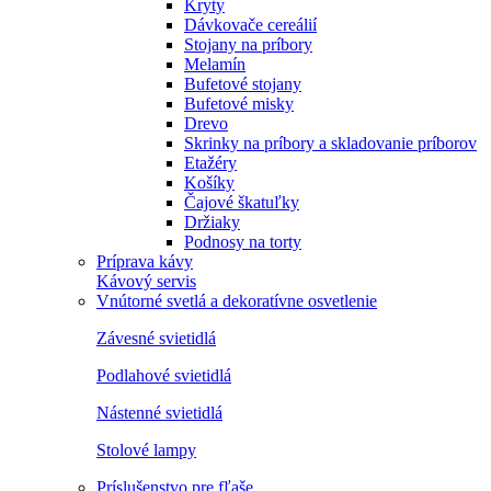
Kryty
Dávkovače cereálií
Stojany na príbory
Melamín
Bufetové stojany
Bufetové misky
Drevo
Skrinky na príbory a skladovanie príborov
Etažéry
Košíky
Čajové škatuľky
Držiaky
Podnosy na torty
Príprava kávy
Kávový servis
Vnútorné svetlá a dekoratívne osvetlenie
Závesné svietidlá
Podlahové svietidlá
Nástenné svietidlá
Stolové lampy
Príslušenstvo pre fľaše