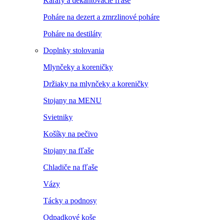
Karafy a dekantovacie fľaše
Poháre na dezert a zmrzlinové poháre
Poháre na destiláty
Doplnky stolovania
Mlynčeky a koreničky
Držiaky na mlynčeky a koreničky
Stojany na MENU
Svietniky
Košíky na pečivo
Stojany na fľaše
Chladiče na fľaše
Vázy
Tácky a podnosy
Odpadkové koše