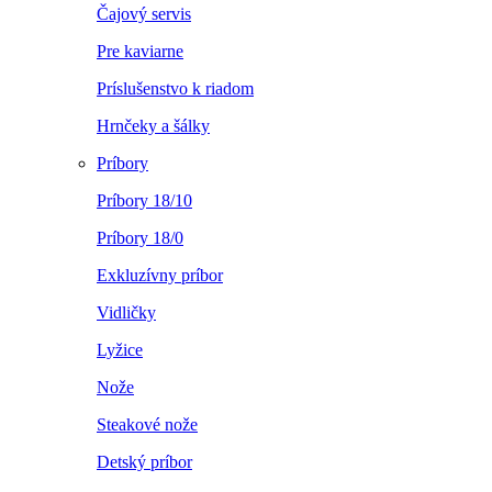
Čajový servis
Pre kaviarne
Príslušenstvo k riadom
Hrnčeky a šálky
Príbory
Príbory 18/10
Príbory 18/0
Exkluzívny príbor
Vidličky
Lyžice
Nože
Steakové nože
Detský príbor