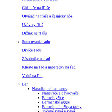
Chladiče na fľaše
Otvárač na fľaše a čašnícky nôž
Uzávery fliaš
Držiak na fľašu
Spracovanie ľadu
Drviče ľadu
Zásobníky na ľad
Kliešte na ľad a naberačky na ľad
Vedrá na ľad
Bar
Náradie pre barmanov
Nalievače a dávkovače
Barové lyžice
Barmanské jiggre
Barové podložky a tácky
Tyčové sytká a sytká