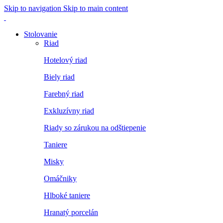
Skip to navigation
Skip to main content
Stolovanie
Riad
Hotelový riad
Biely riad
Farebný riad
Exkluzívny riad
Riady so zárukou na odštiepenie
Taniere
Misky
Omáčniky
Hlboké taniere
Hranatý porcelán