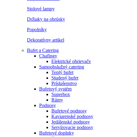
Stolové lampy
Držiaky na obrúsky
Popolníky
Dekoratívny artikel
Bufet a Catering
Chafingy
Elektrické ohrievače
Samoobslužný catering
Teplý bufet
Studený bufet
Príslušenstvo
Bufetový systém
Superbox
Rámy
Podnosy
Bufetové podnosy
Kaviarenské podnosy
Jedálenské podnosy
Servírovacie podnosy
Bufetové doplnky