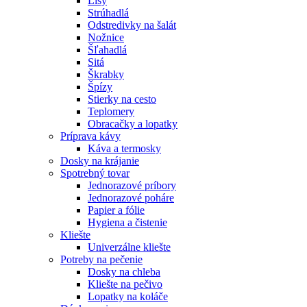
Lisy
Strúhadlá
Odstredivky na šalát
Nožnice
Šľahadlá
Sitá
Škrabky
Špízy
Stierky na cesto
Teplomery
Obracačky a lopatky
Príprava kávy
Káva a termosky
Dosky na krájanie
Spotrebný tovar
Jednorazové príbory
Jednorazové poháre
Papier a fólie
Hygiena a čistenie
Kliešte
Univerzálne kliešte
Potreby na pečenie
Dosky na chleba
Kliešte na pečivo
Lopatky na koláče