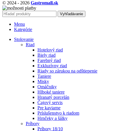
© 2024 - 2026
Gastromall.sk
Vyhľadávanie
Menu
Kategórie
Stolovanie
Riad
Hotelový riad
Biely riad
Farebný riad
Exkluzívny riad
Riady so zárukou na odštiepenie
Taniere
Misky
Omáčniky
Hlboké taniere
Hranatý porcelán
Čajový servis
Pre kaviarne
Príslušenstvo k riadom
Hrnčeky a šálky
Príbory
Príbory 18/10