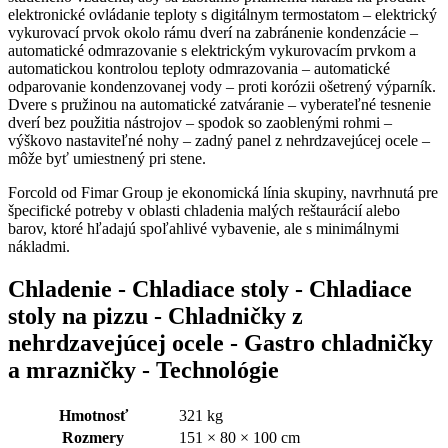
elektronické ovládanie teploty s digitálnym termostatom – elektrický
vykurovací prvok okolo rámu dverí na zabránenie kondenzácie –
automatické odmrazovanie s elektrickým vykurovacím prvkom a
automatickou kontrolou teploty odmrazovania – automatické
odparovanie kondenzovanej vody – proti korózii ošetrený výparník.
Dvere s pružinou na automatické zatváranie – vyberateľné tesnenie
dverí bez použitia nástrojov – spodok so zaoblenými rohmi –
výškovo nastaviteľné nohy – zadný panel z nehrdzavejúcej ocele –
môže byť umiestnený pri stene.
Forcold od Fimar Group je ekonomická línia skupiny, navrhnutá pre
špecifické potreby v oblasti chladenia malých reštaurácií alebo
barov, ktoré hľadajú spoľahlivé vybavenie, ale s minimálnymi
nákladmi.
Chladenie - Chladiace stoly - Chladiace
stoly na pizzu - Chladničky z
nehrdzavejúcej ocele - Gastro chladničky
a mrazničky - Technológie
Hmotnosť
321 kg
Rozmery
151 × 80 × 100 cm