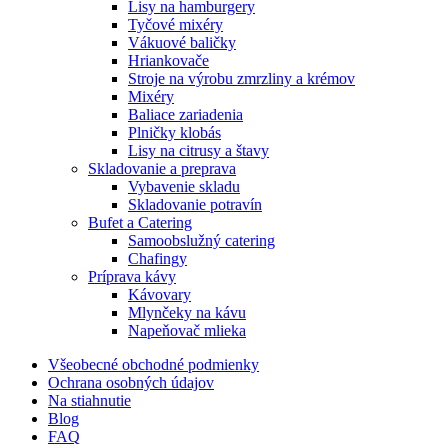
Lisy na hamburgery
Tyčové mixéry
Vákuové baličky
Hriankovače
Stroje na výrobu zmrzliny a krémov
Mixéry
Baliace zariadenia
Plničky klobás
Lisy na citrusy a štavy
Skladovanie a preprava
Vybavenie skladu
Skladovanie potravín
Bufet a Catering
Samoobslužný catering
Chafingy
Príprava kávy
Kávovary
Mlynčeky na kávu
Napeňovač mlieka
Všeobecné obchodné podmienky
Ochrana osobných údajov
Na stiahnutie
Blog
FAQ