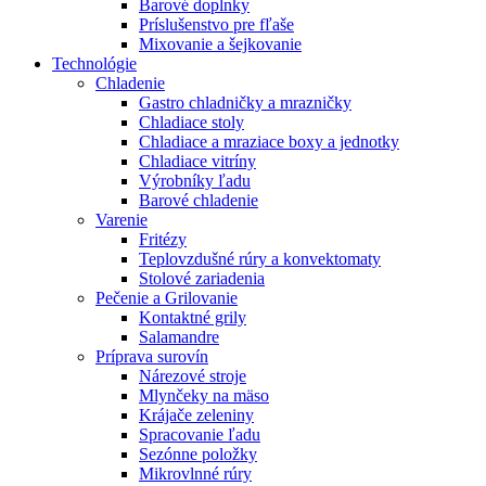
Barové doplnky
Príslušenstvo pre fľaše
Mixovanie a šejkovanie
Technológie
Chladenie
Gastro chladničky a mrazničky
Chladiace stoly
Chladiace a mraziace boxy a jednotky
Chladiace vitríny
Výrobníky ľadu
Barové chladenie
Varenie
Fritézy
Teplovzdušné rúry a konvektomaty
Stolové zariadenia
Pečenie a Grilovanie
Kontaktné grily
Salamandre
Príprava surovín
Nárezové stroje
Mlynčeky na mäso
Krájače zeleniny
Spracovanie ľadu
Sezónne položky
Mikrovlnné rúry