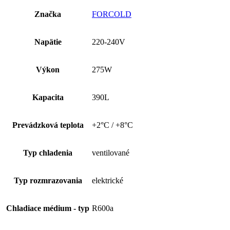
Značka
FORCOLD
Napätie
220-240V
Výkon
275W
Kapacita
390L
Prevádzková teplota
+2°C / +8°C
Typ chladenia
ventilované
Typ rozmrazovania
elektrické
Chladiace médium - typ
R600a