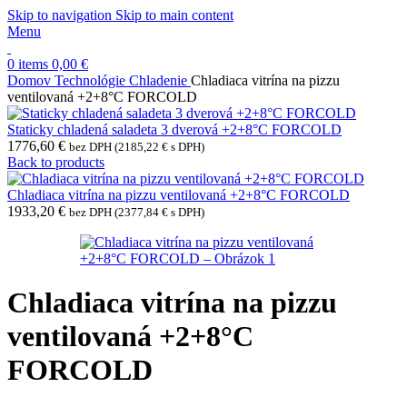
Skip to navigation
Skip to main content
Menu
0
items
0,00
€
Domov
Technológie
Chladenie
Chladiaca vitrína na pizzu
ventilovaná +2+8°C FORCOLD
Staticky chladená saladeta 3 dverová +2+8°C FORCOLD
1776,60
€
bez DPH (
2185,22
€
s DPH)
Back to products
Chladiaca vitrína na pizzu ventilovaná +2+8°C FORCOLD
1933,20
€
bez DPH (
2377,84
€
s DPH)
Chladiaca vitrína na pizzu
ventilovaná +2+8°C
FORCOLD