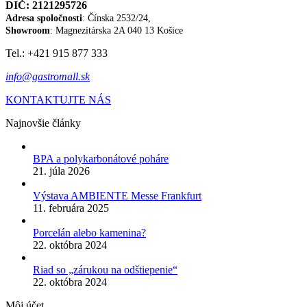
DIČ: 2121295726
Adresa spoločnosti
: Čínska 2532/24,
Showroom
: Magnezitárska 2A
040 13 Košice
Tel.: +421 915 877 333
info@gastromall.sk
KONTAKTUJTE NÁS
Najnovšie články
BPA a polykarbonátové poháre
21. júla 2026
Výstava AMBIENTE Messe Frankfurt
11. februára 2025
Porcelán alebo kamenina?
22. októbra 2024
Riad so „zárukou na odštiepenie“
22. októbra 2024
Môj účet