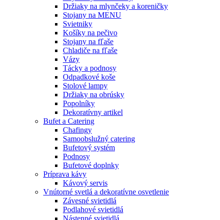
Držiaky na mlynčeky a koreničky
Stojany na MENU
Svietniky
Košíky na pečivo
Stojany na fľaše
Chladiče na fľaše
Vázy
Tácky a podnosy
Odpadkové koše
Stolové lampy
Držiaky na obrúsky
Popolníky
Dekoratívny artikel
Bufet a Catering
Chafingy
Samoobslužný catering
Bufetový systém
Podnosy
Bufetové doplnky
Príprava kávy
Kávový servis
Vnútorné svetlá a dekoratívne osvetlenie
Závesné svietidlá
Podlahové svietidlá
Nástenné svietidlá